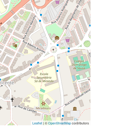
Leaflet
| ©
OpenStreetMap
contributors