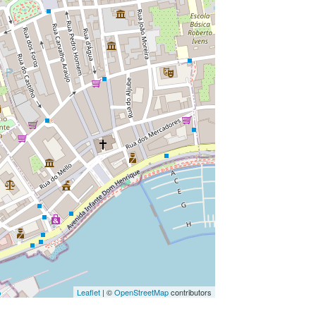
Leaflet
| ©
OpenStreetMap
contributors