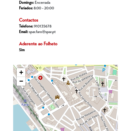
Domingo:
Encerrada
Feriados:
8:00 - 20:00
Contactos
Telefone:
910135678
Email:
spar.faro@spar.pt
Aderente ao Folheto
Sim
+
−