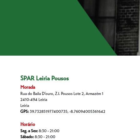
SPAR Leiria Pousos
Morada
Rua do Baila D'ouro, Z.I. Pousos Lote 2, Armazém 1
2410-494 Leiria
Leiria
GPS:
39.732851977400735, -8.76094005361642
Horário
Seg. a Sex:
8:30 - 21:00
Sábado:
8:30 - 21:00