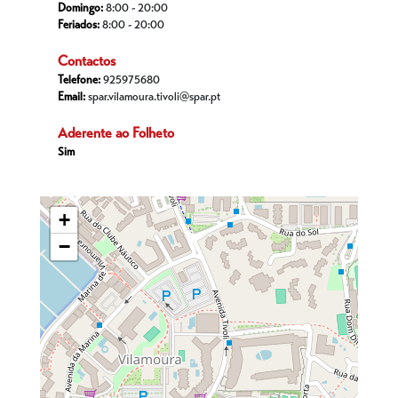
Domingo:
8:00 - 20:00
Feriados:
8:00 - 20:00
Contactos
Telefone:
925975680
Email:
spar.vilamoura.tivoli@spar.pt
Aderente ao Folheto
Sim
+
−