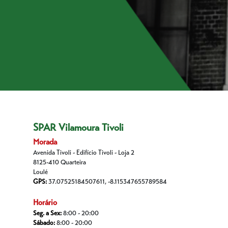
SPAR Vilamoura Tivoli
Morada
Avenida Tivoli - Edifício Tivoli - Loja 2
8125-410 Quarteira
Loulé
GPS:
37.07525184507611, -8.115347655789584
Horário
Seg. a Sex:
8:00 - 20:00
Sábado:
8:00 - 20:00